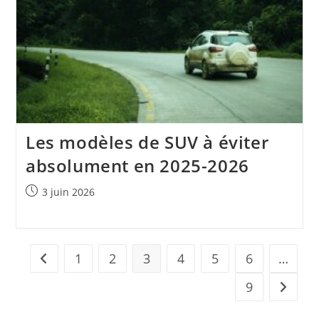
Les modèles de SUV à éviter
absolument en 2025-2026
Publication
3 juin 2026
publiée :
1
2
3
4
5
6
…
Go to the previous page
9
Aller à 