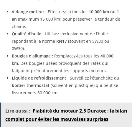
Vidange moteur :
Effectuez-la tous les
10 000 km ou 1
an
(maximum 15 000 km) pour préserver le tendeur de
chaîne.
Qualité d’huile :
Utilisez exclusivement de l’huile
répondant à la norme
RN17
(souvent en 5W30 ou
0W30).
Bougies d’allumage :
Remplacez-les tous les
40 000
km
. Des bougies usées provoquent des ratés qui
fatiguent prématurément les supports moteurs.
Liquide de refroidissement :
Surveillez l’étanchéité du
boîtier thermostat
(souvent en plastique) qui peut se
fissurer vers 80 000 km.
Lire aussi :
Fiabilité du moteur 2.5 Duratec : le bilan
complet pour éviter les mauvaises surprises