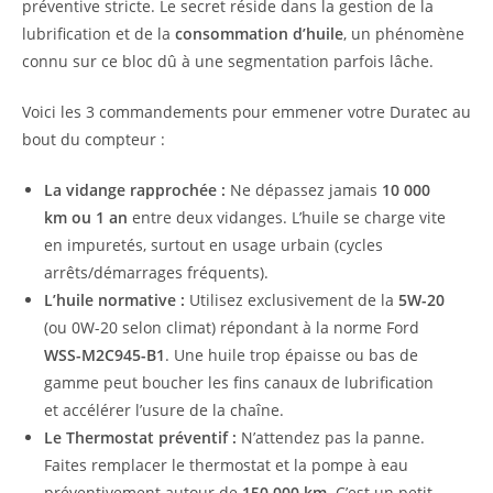
préventive stricte. Le secret réside dans la gestion de la
lubrification et de la
consommation d’huile
, un phénomène
connu sur ce bloc dû à une segmentation parfois lâche.
Voici les 3 commandements pour emmener votre Duratec au
bout du compteur :
La vidange rapprochée :
Ne dépassez jamais
10 000
km ou 1 an
entre deux vidanges. L’huile se charge vite
en impuretés, surtout en usage urbain (cycles
arrêts/démarrages fréquents).
L’huile normative :
Utilisez exclusivement de la
5W-20
(ou 0W-20 selon climat) répondant à la norme Ford
WSS-M2C945-B1
. Une huile trop épaisse ou bas de
gamme peut boucher les fins canaux de lubrification
et accélérer l’usure de la chaîne.
Le Thermostat préventif :
N’attendez pas la panne.
Faites remplacer le thermostat et la pompe à eau
préventivement autour de
150 000 km
. C’est un petit