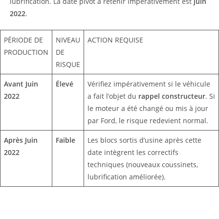
lubrification. La date pivot à retenir impérativement est
juin
2022
.
PÉRIODE DE
NIVEAU
ACTION REQUISE
PRODUCTION
DE
RISQUE
Avant Juin
Élevé
Vérifiez impérativement si le véhicule
2022
a fait l’objet du
rappel constructeur
. Si
le moteur a été changé ou mis à jour
par Ford, le risque redevient normal.
Après Juin
Faible
Les blocs sortis d’usine après cette
2022
date intègrent les correctifs
techniques (nouveaux coussinets,
lubrification améliorée).