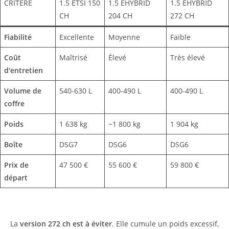
CRITÈRE
1.5 ETSI 150
1.5 EHYBRID
1.5 EHYBRID
CH
204 CH
272 CH
Fiabilité
Excellente
Moyenne
Faible
Coût
Maîtrisé
Élevé
Très élevé
d'entretien
Volume de
540-630 L
400-490 L
400-490 L
coffre
Poids
1 638 kg
~1 800 kg
1 904 kg
Boîte
DSG7
DSG6
DSG6
Prix de
47 500 €
55 600 €
59 800 €
départ
La
version 272 ch est à éviter
. Elle cumule un poids excessif,