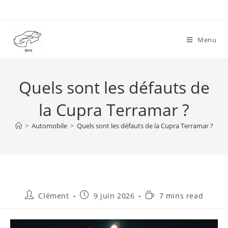
Skip
to
content
Menu
Quels sont les défauts de
la Cupra Terramar ?
>
Automobile
>
Quels sont les défauts de la Cupra Terramar ?
Auteur/autrice
Publication
Temps
Clément
9 juin 2026
7 mins read
de
publiée :
de
la
lecture :
publication :