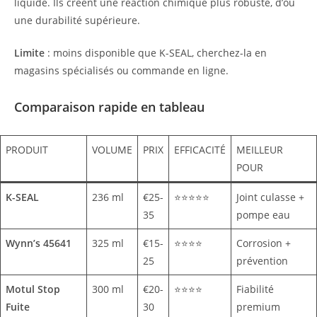
liquide. Ils créent une réaction chimique plus robuste, d’où
une durabilité supérieure.
Limite
: moins disponible que K-SEAL, cherchez-la en
magasins spécialisés ou commande en ligne.
Comparaison rapide en tableau
PRODUIT
VOLUME
PRIX
EFFICACITÉ
MEILLEUR
POUR
K-SEAL
236 ml
€25-
⭐⭐⭐⭐⭐
Joint culasse +
35
pompe eau
Wynn’s 45641
325 ml
€15-
⭐⭐⭐⭐
Corrosion +
25
prévention
Motul Stop
300 ml
€20-
⭐⭐⭐⭐
Fiabilité
Fuite
30
premium