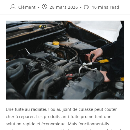
Auteur/autrice
Publication
Temps
Clément
28 mars 2026
10 mins read
de
publiée :
de
la
lecture :
publication :
Une fuite au radiateur ou au joint de culasse peut coûter
cher à réparer. Les produits anti-fuite promettent une
solution rapide et économique. Mais fonctionnent-ils