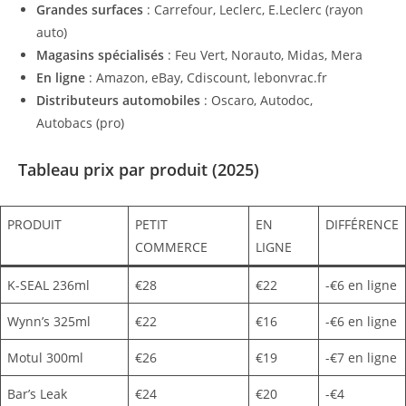
Grandes surfaces
: Carrefour, Leclerc, E.Leclerc (rayon
auto)
Magasins spécialisés
: Feu Vert, Norauto, Midas, Mera
En ligne
: Amazon, eBay, Cdiscount, lebonvrac.fr
Distributeurs automobiles
: Oscaro, Autodoc,
Autobacs (pro)
Tableau prix par produit (2025)
PRODUIT
PETIT
EN
DIFFÉRENCE
COMMERCE
LIGNE
K-SEAL 236ml
€28
€22
-€6 en ligne
Wynn’s 325ml
€22
€16
-€6 en ligne
Motul 300ml
€26
€19
-€7 en ligne
Bar’s Leak
€24
€20
-€4