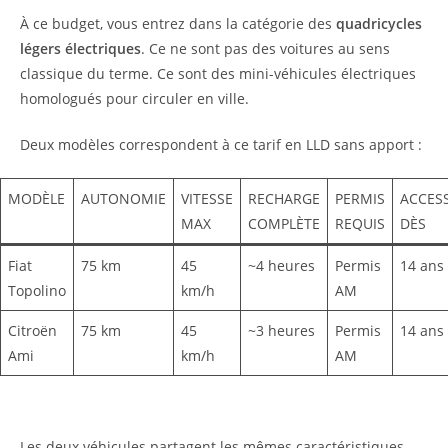
À ce budget, vous entrez dans la catégorie des
quadricycles
légers électriques
. Ce ne sont pas des voitures au sens
classique du terme. Ce sont des mini-véhicules électriques
homologués pour circuler en ville.
Deux modèles correspondent à ce tarif en LLD sans apport :
MODÈLE
AUTONOMIE
VITESSE
RECHARGE
PERMIS
ACCESS
MAX
COMPLÈTE
REQUIS
DÈS
Fiat
75 km
45
~4 heures
Permis
14 ans
Topolino
km/h
AM
Citroën
75 km
45
~3 heures
Permis
14 ans
Ami
km/h
AM
Les deux véhicules partagent les mêmes caractéristiques