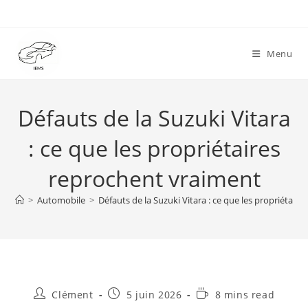
Skip
to
content
Menu
Défauts de la Suzuki Vitara
: ce que les propriétaires
reprochent vraiment
>
Automobile
>
Défauts de la Suzuki Vitara : ce que les propriétair
Auteur/autrice
Publication
Temps
Clément
5 juin 2026
8 mins read
de
publiée :
de